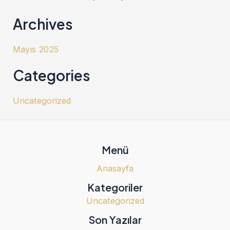
Archives
Mayıs 2025
Categories
Uncategorized
Menü
Anasayfa
Kategoriler
Uncategorized
Son Yazılar