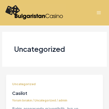
İçeriğe
atla
Mai
Men
Uncategorized
Uncategorized
Casilot
Yorum bırakın
/
Uncategorized
/
admin
Bahis arenasında güvenilirlik, hız ve